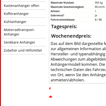
Maximale Nutzlast:
950 kg
Kastenanhänger offen
Maximale Geschwindigkeit:
80 km/h
Achsen:
1
Kofferanhänger
Gebremst?
Ja
Führerscheinklasse:
B / BE
Kühlanhänger
Tagespreis:
Motorradtransport-
Anhänger
Wochenendpreis:
Senkbare Anhänger
Das auf dem Bild dargestellte Mo
zur allgemeinen Information ab
Zubehör und Hilfsmittel
Hersteller- und typenabhängig
Abweichungen zum abgebildet
Anhängermodell kommen. Die 
technischen Daten des Fahrzeu
vor Ort, wenn Sie den Anhänge
anmieten/abholen.