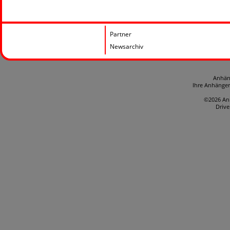
Partner
Newsarchiv
Anhän
Ihre Anhänge
©2026 An
Driv