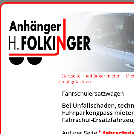
Startseite
Anhänger mieten
Mie
Unfallgutachten
Fahrschulersatzwagen
Bei Unfallschaden, tech
Fuhrparkengpass mieten 
Fahrschul-Ersatzfahrzeug
Auf der Seite
fahrschul