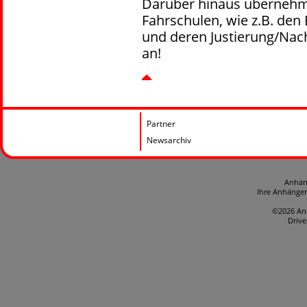
Darüber hinaus übernehm
Fahrschulen, wie z.B. de
und deren Justierung/Nach
an!
Partner
Newsarchiv
Anhän
Ihre Anhänge
©2026 An
Driv